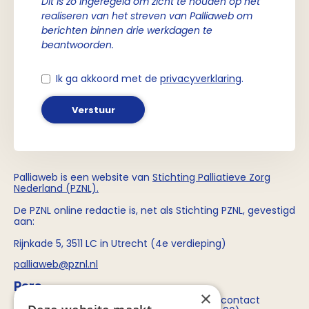
Dit is zo ingeregeld om zicht te houden op het
realiseren van het streven van Palliaweb om
berichten binnen drie werkdagen te
beantwoorden.
Ik ga akkoord met de
privacyverklaring
.
Verstuur
Palliaweb is een website van
Stichting
Palliatieve Zorg
Nederland (PZNL)
.
De PZNL online redactie is, net als Stichting PZNL, gevestigd
aan:
Rijnkade 5, 3511 LC in Utrecht (4e verdieping)
palliaweb@pznl.nl
Pers
×
Voor persvragen over Stichting PZNL kun je contact