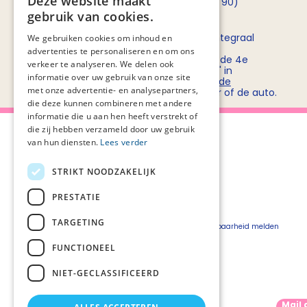
Deze website maakt
opnemen met
Rob Bruntink
(06 - 55 52 72 90)
gebruik van cookies.
Routebeschrijving
Stichting PZNL deelt het kantoor met het Integraal
We gebruiken cookies om inhoud en
Kankercentrum Nederland (IKNL). Ons
advertenties te personaliseren en om ons
kantoor/vergadercentrum bevindt zich op de 4e
verkeer te analyseren. We delen ook
verdieping van kantoorgebouw 'De Utrecht' in
informatie over uw gebruik van onze site
winkelcentrum Hoog Catharijne. Bekijk
hier de
met onze advertentie- en analysepartners,
routebeschrijvingen
voor openbaar vervoer of de auto.
die deze kunnen combineren met andere
informatie die u aan hen heeft verstrekt of
die zij hebben verzameld door uw gebruik
van hun diensten.
Lees verder
STRIKT NOODZAKELIJK
Over Palliaweb
Privacyverklaring
Over PZNL
Cookieverklaring
PRESTATIE
Contact
Disclaimer
TARGETING
Pers
Beveiligingskwetsbaarheid melden
Vacatures
FUNCTIONEEL
Webshop
NIET-GECLASSIFICEERD
Mail 