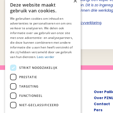
×
Deze website maakt
de inhoudelijke contactpersoon. Dit is zo ingere
gebruik van cookies.
van Palliaweb om berichten binnen drie werkda
We gebruiken cookies om inhoud en
Ik ga akkoord met de
privacyverklaring
.
advertenties te personaliseren en om ons
verkeer te analyseren. We delen ook
informatie over uw gebruik van onze site
Verstuur
met onze advertentie- en analysepartners,
die deze kunnen combineren met andere
informatie die u aan hen heeft verstrekt of
die zij hebben verzameld door uw gebruik
van hun diensten.
Lees verder
STRIKT NOODZAKELIJK
PRESTATIE
TARGETING
Over Pall
FUNCTIONEEL
Over PZN
Contact
NIET-GECLASSIFICEERD
Pers