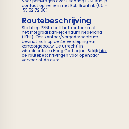
Voor persvragen over Stichting PZNL kun je
contact opnemen met
Rob Bruntink
(06 -
55 52 72 90)
Routebeschrijving
Stichting PZNL deelt het kantoor met
het Integraal Kankercentrum Nederland
(IKNL). Ons kantoor/vergadercentrum
bevindt zich op de 4e verdieping van
kantoorgebouw 'De Utrecht' in
winkelcentrum Hoog Catharijne. Bekijk
hier
de routebeschrijvingen
voor openbaar
vervoer of de auto.