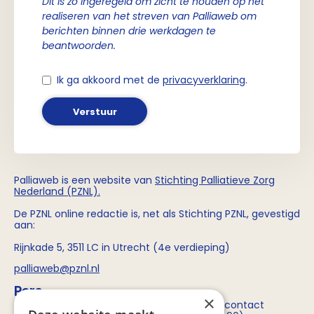
Dit is zo ingeregeld om zicht te houden op het
realiseren van het streven van Palliaweb om
berichten binnen drie werkdagen te
beantwoorden.
Ik ga akkoord met de
privacyverklaring
.
Verstuur
Palliaweb is een website van
Stichting
Palliatieve Zorg
Nederland (PZNL)
.
De PZNL online redactie is, net als Stichting PZNL, gevestigd
aan:
Rijnkade 5, 3511 LC in Utrecht (4e verdieping)
palliaweb@pznl.nl
Pers
×
Voor persvragen over Stichting PZNL kun je contact