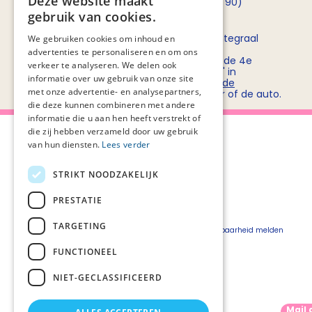
Deze website maakt
opnemen met
Rob Bruntink
(06 - 55 52 72 90)
gebruik van cookies.
Routebeschrijving
Stichting PZNL deelt het kantoor met het Integraal
We gebruiken cookies om inhoud en
Kankercentrum Nederland (IKNL). Ons
advertenties te personaliseren en om ons
kantoor/vergadercentrum bevindt zich op de 4e
verkeer te analyseren. We delen ook
verdieping van kantoorgebouw 'De Utrecht' in
informatie over uw gebruik van onze site
winkelcentrum Hoog Catharijne. Bekijk
hier de
met onze advertentie- en analysepartners,
routebeschrijvingen
voor openbaar vervoer of de auto.
die deze kunnen combineren met andere
informatie die u aan hen heeft verstrekt of
die zij hebben verzameld door uw gebruik
van hun diensten.
Lees verder
STRIKT NOODZAKELIJK
Over Palliaweb
Privacyverklaring
Over PZNL
Cookieverklaring
PRESTATIE
Contact
Disclaimer
TARGETING
Pers
Beveiligingskwetsbaarheid melden
Vacatures
FUNCTIONEEL
Webshop
NIET-GECLASSIFICEERD
Mail 