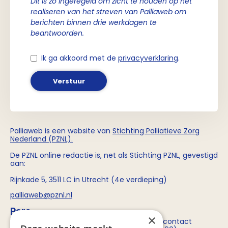
Dit is zo ingeregeld om zicht te houden op het
realiseren van het streven van Palliaweb om
berichten binnen drie werkdagen te
beantwoorden.
Ik ga akkoord met de
privacyverklaring
.
Verstuur
Palliaweb is een website van
Stichting
Palliatieve Zorg
Nederland (PZNL)
.
De PZNL online redactie is, net als Stichting PZNL, gevestigd
aan:
Rijnkade 5, 3511 LC in Utrecht (4e verdieping)
palliaweb@pznl.nl
Pers
×
Voor persvragen over Stichting PZNL kun je contact