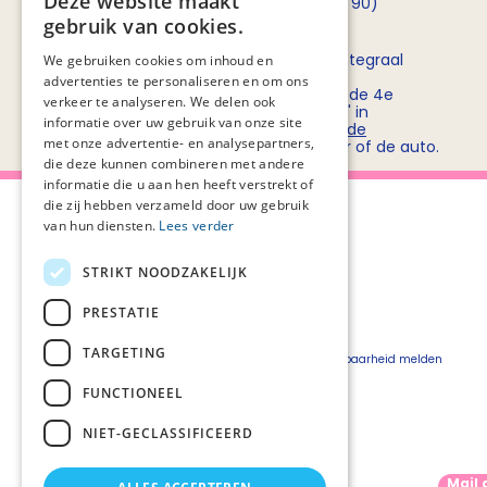
Deze website maakt
opnemen met
Rob Bruntink
(06 - 55 52 72 90)
gebruik van cookies.
Routebeschrijving
Stichting PZNL deelt het kantoor met het Integraal
We gebruiken cookies om inhoud en
Kankercentrum Nederland (IKNL). Ons
advertenties te personaliseren en om ons
kantoor/vergadercentrum bevindt zich op de 4e
verkeer te analyseren. We delen ook
verdieping van kantoorgebouw 'De Utrecht' in
informatie over uw gebruik van onze site
winkelcentrum Hoog Catharijne. Bekijk
hier de
met onze advertentie- en analysepartners,
routebeschrijvingen
voor openbaar vervoer of de auto.
die deze kunnen combineren met andere
informatie die u aan hen heeft verstrekt of
die zij hebben verzameld door uw gebruik
van hun diensten.
Lees verder
STRIKT NOODZAKELIJK
Over Palliaweb
Privacyverklaring
Over PZNL
Cookieverklaring
PRESTATIE
Contact
Disclaimer
TARGETING
Pers
Beveiligingskwetsbaarheid melden
Vacatures
FUNCTIONEEL
Webshop
NIET-GECLASSIFICEERD
Mail 