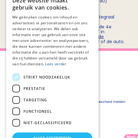
Deze website maakt
opnemen met
Rob Bruntink
(06 - 55 52 72 90)
gebruik van cookies.
Routebeschrijving
Stichting PZNL deelt het kantoor met het Integraal
We gebruiken cookies om inhoud en
Kankercentrum Nederland (IKNL). Ons
advertenties te personaliseren en om ons
kantoor/vergadercentrum bevindt zich op de 4e
verkeer te analyseren. We delen ook
verdieping van kantoorgebouw 'De Utrecht' in
informatie over uw gebruik van onze site
winkelcentrum Hoog Catharijne. Bekijk
hier de
met onze advertentie- en analysepartners,
routebeschrijvingen
voor openbaar vervoer of de auto.
die deze kunnen combineren met andere
informatie die u aan hen heeft verstrekt of
die zij hebben verzameld door uw gebruik
van hun diensten.
Lees verder
STRIKT NOODZAKELIJK
Over Palliaweb
Privacyverklaring
Over PZNL
Cookieverklaring
PRESTATIE
Contact
Disclaimer
TARGETING
Pers
Beveiligingskwetsbaarheid melden
Vacatures
FUNCTIONEEL
Webshop
NIET-GECLASSIFICEERD
Mail 