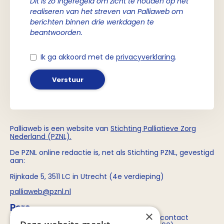
Dit is zo ingeregeld om zicht te houden op het
realiseren van het streven van Palliaweb om
berichten binnen drie werkdagen te
beantwoorden.
Ik ga akkoord met de
privacyverklaring
.
Verstuur
Palliaweb is een website van
Stichting
Palliatieve Zorg
Nederland (PZNL)
.
De PZNL online redactie is, net als Stichting PZNL, gevestigd
aan:
Rijnkade 5, 3511 LC in Utrecht (4e verdieping)
palliaweb@pznl.nl
Pers
×
Voor persvragen over Stichting PZNL kun je contact