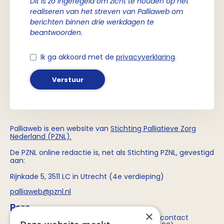
Dit is zo ingeregeld om zicht te houden op het
realiseren van het streven van Palliaweb om
berichten binnen drie werkdagen te
beantwoorden.
Ik ga akkoord met de
privacyverklaring
.
Verstuur
Palliaweb is een website van
Stichting
Palliatieve Zorg
Nederland (PZNL)
.
De PZNL online redactie is, net als Stichting PZNL, gevestigd
aan:
Rijnkade 5, 3511 LC in Utrecht (4e verdieping)
palliaweb@pznl.nl
Pers
×
Voor persvragen over Stichting PZNL kun je contact