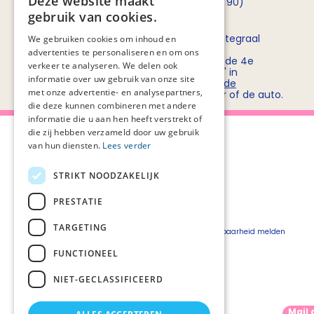
Deze website maakt
opnemen met
Rob Bruntink
(06 - 55 52 72 90)
gebruik van cookies.
Routebeschrijving
Stichting PZNL deelt het kantoor met het Integraal
We gebruiken cookies om inhoud en
Kankercentrum Nederland (IKNL). Ons
advertenties te personaliseren en om ons
kantoor/vergadercentrum bevindt zich op de 4e
verkeer te analyseren. We delen ook
verdieping van kantoorgebouw 'De Utrecht' in
informatie over uw gebruik van onze site
winkelcentrum Hoog Catharijne. Bekijk
hier de
met onze advertentie- en analysepartners,
routebeschrijvingen
voor openbaar vervoer of de auto.
die deze kunnen combineren met andere
informatie die u aan hen heeft verstrekt of
die zij hebben verzameld door uw gebruik
van hun diensten.
Lees verder
STRIKT NOODZAKELIJK
Over Palliaweb
Privacyverklaring
Over PZNL
Cookieverklaring
PRESTATIE
Contact
Disclaimer
TARGETING
Pers
Beveiligingskwetsbaarheid melden
Vacatures
FUNCTIONEEL
Webshop
NIET-GECLASSIFICEERD
Mail 