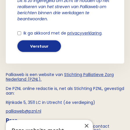
Dit is zo ingeregeld om zicht te houden op het
realiseren van het streven van Palliaweb om
berichten binnen drie werkdagen te
beantwoorden.
Ik ga akkoord met de
privacyverklaring
.
Verstuur
Palliaweb is een website van
Stichting
Palliatieve Zorg
Nederland (PZNL)
.
De PZNL online redactie is, net als Stichting PZNL, gevestigd
aan:
Rijnkade 5, 3511 LC in Utrecht (4e verdieping)
palliaweb@pznl.nl
Pers
×
Voor persvragen over Stichting PZNL kun je contact