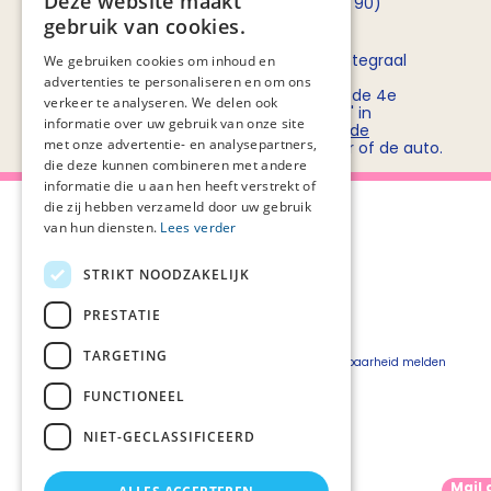
Deze website maakt
opnemen met
Rob Bruntink
(06 - 55 52 72 90)
gebruik van cookies.
Routebeschrijving
Stichting PZNL deelt het kantoor met het Integraal
We gebruiken cookies om inhoud en
Kankercentrum Nederland (IKNL). Ons
advertenties te personaliseren en om ons
kantoor/vergadercentrum bevindt zich op de 4e
verkeer te analyseren. We delen ook
verdieping van kantoorgebouw 'De Utrecht' in
informatie over uw gebruik van onze site
winkelcentrum Hoog Catharijne. Bekijk
hier de
met onze advertentie- en analysepartners,
routebeschrijvingen
voor openbaar vervoer of de auto.
die deze kunnen combineren met andere
informatie die u aan hen heeft verstrekt of
die zij hebben verzameld door uw gebruik
van hun diensten.
Lees verder
STRIKT NOODZAKELIJK
Over Palliaweb
Privacyverklaring
Over PZNL
Cookieverklaring
PRESTATIE
Contact
Disclaimer
TARGETING
Pers
Beveiligingskwetsbaarheid melden
Vacatures
FUNCTIONEEL
Webshop
NIET-GECLASSIFICEERD
Mail 