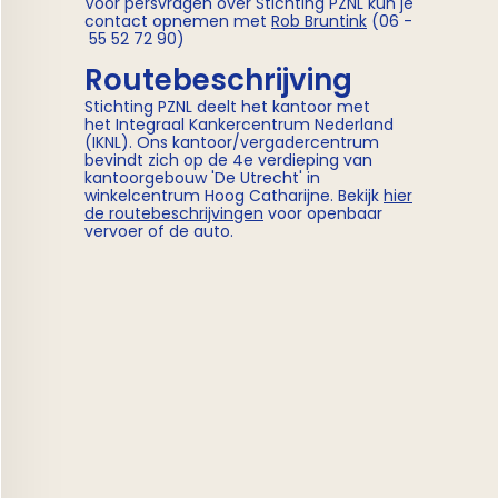
Voor persvragen over Stichting PZNL kun je
contact opnemen met
Rob Bruntink
(06 -
55 52 72 90)
Routebeschrijving
Stichting PZNL deelt het kantoor met
het Integraal Kankercentrum Nederland
(IKNL). Ons kantoor/vergadercentrum
bevindt zich op de 4e verdieping van
kantoorgebouw 'De Utrecht' in
winkelcentrum Hoog Catharijne. Bekijk
hier
de routebeschrijvingen
voor openbaar
vervoer of de auto.