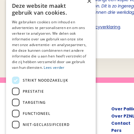
×
Deze website maakt
de inhoudelijke contactpersoon. Dit is zo ingere
gebruik van cookies.
van Palliaweb om berichten binnen drie werkda
We gebruiken cookies om inhoud en
Ik ga akkoord met de
privacyverklaring
.
advertenties te personaliseren en om ons
verkeer te analyseren. We delen ook
informatie over uw gebruik van onze site
Verstuur
met onze advertentie- en analysepartners,
die deze kunnen combineren met andere
informatie die u aan hen heeft verstrekt of
die zij hebben verzameld door uw gebruik
van hun diensten.
Lees verder
STRIKT NOODZAKELIJK
PRESTATIE
TARGETING
Over Pall
FUNCTIONEEL
Over PZN
Contact
NIET-GECLASSIFICEERD
Pers